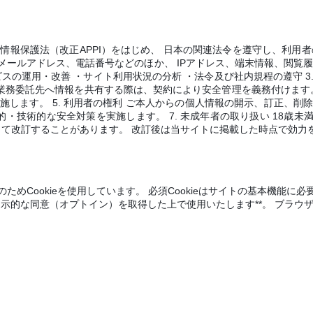
報保護法（改正APPI）をはじめ、 日本の関連法令を遵守し、利用者
ルアドレス、電話番号などのほか、 IPアドレス、端末情報、閲覧履歴、
スの運用・改善 ・サイト利用状況の分析 ・法令及び社内規程の遵守 3.
業務委託先へ情報を共有する際は、契約により安全管理を義務付けます。
施します。 5. 利用者の権利 ご本人からの個人情報の開示、訂正、削
織的・技術的な安全対策を実施します。 7. 未成年者の取り扱い 18
じて改訂することがあります。 改訂後は当サイトに掲載した時点で効力を
めCookieを使用しています。 必須Cookieはサイトの基本機能
事前の明示的な同意（オプトイン）を取得した上で使用いたします**。 ブラウ